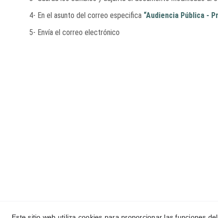
4- En el asunto del correo especifica
“Audiencia Pública - 
5- Envía el correo electrónico
Términos
(C) 2024 ASOCIACI
Este sitio web utiliza cookies para proporcionar las funciones del